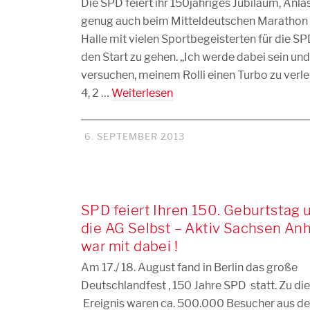
Die SPD feiert ihr 150jähriges Jubiläum, Anla
genug auch beim Mitteldeutschen Marathon 
Halle mit vielen Sportbegeisterten für die SP
den Start zu gehen. „Ich werde dabei sein un
versuchen, meinem Rolli einen Turbo zu verle
4, 2 …
Weiterlesen
6. SEPTEMBER 2013
SPD feiert Ihren 150. Geburtstag 
die AG Selbst – Aktiv Sachsen Anh
war mit dabei !
Am 17./ 18. August fand in Berlin das große
Deutschlandfest , 150 Jahre SPD statt. Zu d
Ereignis waren ca. 500.000 Besucher aus d