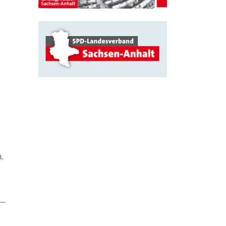
s
.
0