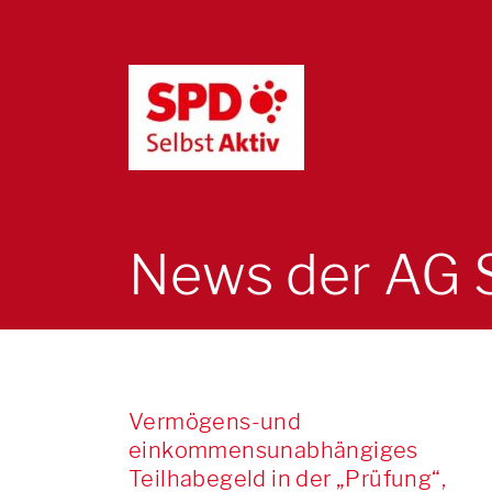
News der AG S
Vermögens-und
einkommensunabhängiges
Teilhabegeld in der „Prüfung“,