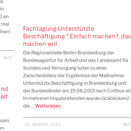
ss
in
D an
d mal
Fachtagung Unterstützte
ihen“.
Beschäftigung “ Einfach machen?, da
machen wir!
Die Regionalstelle Berlin-Brandenburg der
0
Bundesagentur für Arbeit und das Landesamt für
Soziales und Versorgung luden zu einer
Zwischenbilanz der Ergebnisse der Maßnahme
Unterstützte Beschäftigung in Brandenburg und
und
der Bundesländer am 19.08.2013 nach Cottbus ein
alt
In mehreren Impulsreferaten wurde rückblickend
die …
Weiterlesen
iesem
22. AUGUST 2013
em