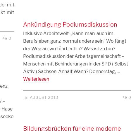
der mit
ckt mit
Ankündigung Podiumsdiskussion
Inklusive Arbeitswelt-„Kann man auch im
0
Berufsleben ganz normal anders sein“ Wo fängt
der Weg an, wo führt er hin? Was ist zu tun?
Podiumsdiskussion der Arbeitsgemeinschaft –
Menschen mit Behinderungen in der SPD ( Selbst
Aktiv ) Sachsen-Anhalt Wann? Donnerstag, …
Weiterlesen
enz ,
5. AUGUST 2013
v –
er Hase
nsecke
Bildungsbrücken für eine moderne