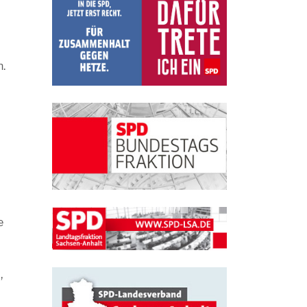
n.
e
,