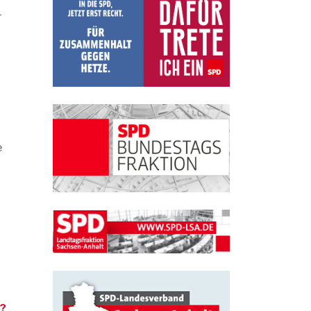
-
e
g?