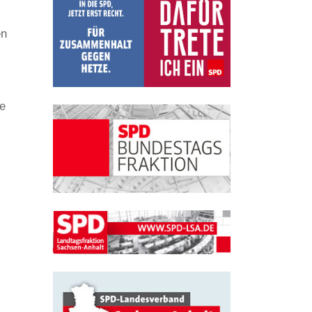
en
ke