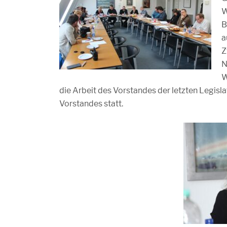
W
B
a
Z
N
W
die Arbeit des Vorstandes der letzten Legis
Vorstandes statt.