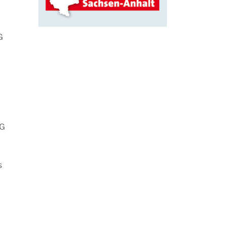
G
AG
s