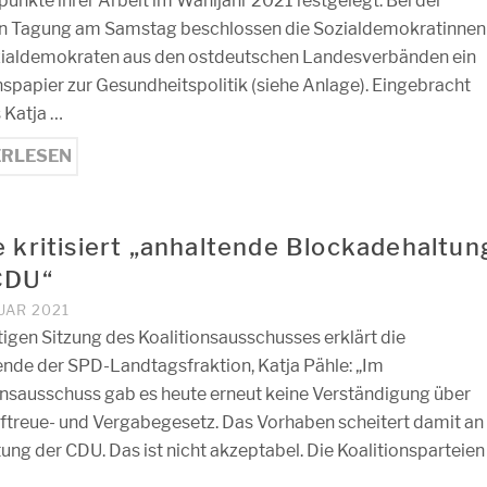
unkte ihrer Arbeit im Wahljahr 2021 festgelegt. Bei der
en Tagung am Samstag beschlossen die Sozialdemokratinnen
ialdemokraten aus den ostdeutschen Landesverbänden ein
nspapier zur Gesundheitspolitik (siehe Anlage). Eingebracht
s Katja …
ERLESEN
e kritisiert „anhaltende Blockadehaltun
CDU“
UAR 2021
tigen Sitzung des Koalitionsausschusses erklärt die
ende der SPD-Landtagsfraktion, Katja Pähle: „Im
onsausschuss gab es heute erneut keine Verständigung über
iftreue- und Vergabegesetz. Das Vorhaben scheitert damit an
tung der CDU. Das ist nicht akzeptabel. Die Koalitionsparteien