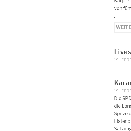
Katja P
von fün
…
WEIT
Live
19. FEB
Kara
19. FEB
Die SPD
die Lan
Spitze 
Listenp
Satzun