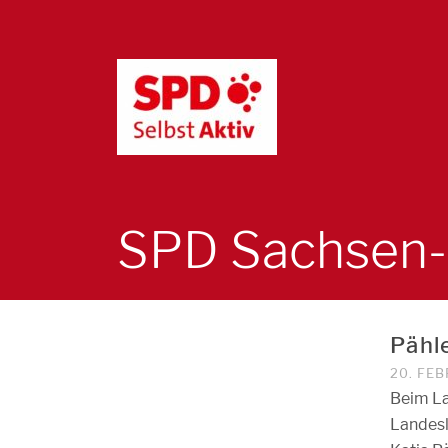
SPD Sachsen-
Pähl
20. FE
Beim La
Landesl