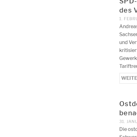
SPD-
des 
1. FEBR
Andreas
Sachsen
und Ver
kritisi
Gewerks
Tariftr
WEIT
Ostd
bena
31. JAN
Die ost