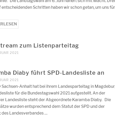
ähle: Die Landtagswahl am 6. Juni nähert sich mit Macht. Dre
f entscheidenden Schritten haben wir schon getan, um uns fü
ERLESEN
stream zum Listenparteitag
RUAR 2021
mba Diaby führt SPD-Landesliste an
RUAR 2021
 Sachsen-Anhalt hat bei ihrem Landesparteitag in Magdebu
desliste für die Bundestagswahl 2021 aufgestellt. An der
der Landesliste steht der Abgeordnete Karamba Diaby. Die
lätze wurden entsprechend dem Statut der SPD und der
g des Landesverbandes …