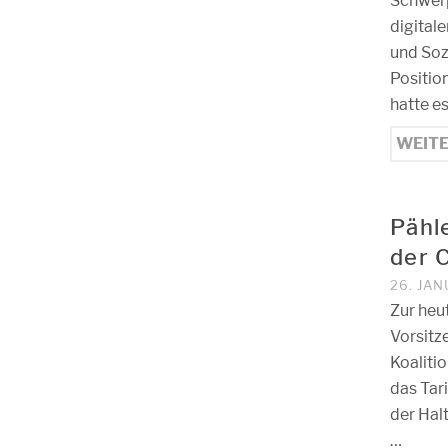
Schwerp
digital
und Soz
Positio
hatte e
WEIT
Pähl
der 
26. JAN
Zur heu
Vorsitz
Koaliti
das Tar
der Hal
…