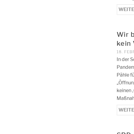
WEIT
Wir 
kein
18. FEB
In der 
Pandemi
Pähle f
„Öffnun
keinen 
Maßnahm
WEIT