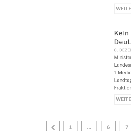
WEIT
Kein 
Deut
8. DEZ
Ministe
Landesr
1. Medi
Landtag
Fraktio
WEIT
1
…
6
7