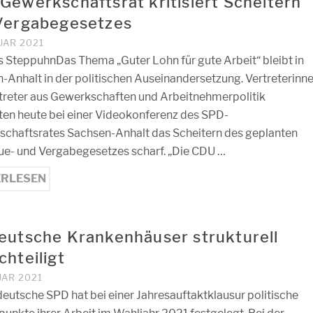
Gewerkschaftsrat kritisiert Scheitern
Vergabegesetzes
UAR 2021
 SteppuhnDas Thema „Guter Lohn für gute Arbeit“ bleibt in
-Anhalt in der politischen Auseinandersetzung. Vertreterinn
treter aus Gewerkschaften und Arbeitnehmerpolitik
erten heute bei einer Videokonferenz des SPD-
chaftsrates Sachsen-Anhalt das Scheitern des geplanten
eue- und Vergabegesetzes scharf. „Die CDU …
ERLESEN
eutsche Krankenhäuser strukturell
chteiligt
UAR 2021
deutsche SPD hat bei einer Jahresauftaktklausur politische