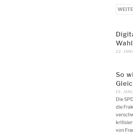
WEIT
Digi
Wah
22. JAN
So wi
Glei
19. JAN
Die SPD
die Fra
verschw
kritisie
von Fra