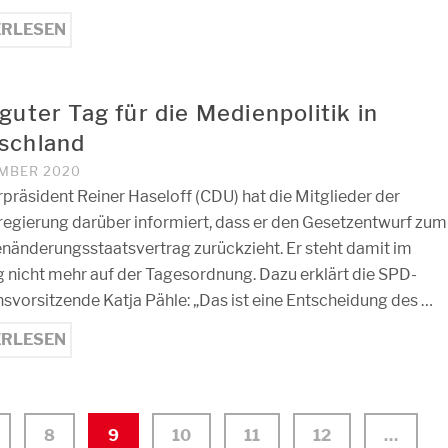
ERLESEN
guter Tag für die Medienpolitik in
schland
EMBER 2020
rpräsident Reiner Haseloff (CDU) hat die Mitglieder der
egierung darüber informiert, dass er den Gesetzentwurf zum
enänderungsstaatsvertrag zurückzieht. Er steht damit im
 nicht mehr auf der Tagesordnung. Dazu erklärt die SPD-
nsvorsitzende Katja Pähle: „Das ist eine Entscheidung des …
ERLESEN
8
9
10
11
12
…