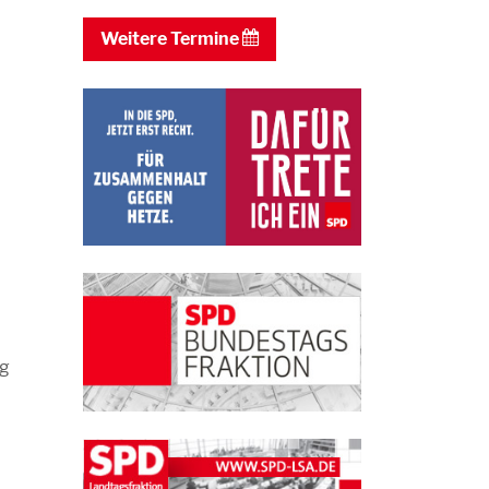
i
r
Weitere Termine
rg