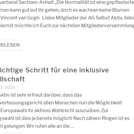
erband Sachsen-Anhalt „Die Normalität ist eine gepflastert
 man kann gut auf ihr gehen, doch es wachsen keine Blumen
!“ Vincent van Gogh Liebe Mitglieder der AG Selbst Aktiv, lieb
hiermit möchte ich Euch zur nächsten Mitgliederversammlun
ERLESEN
ichtige Schritt für eine inklusive
llschaft
IL 2019
ktiv ist sehr erfreut darüber, dass das
erfassungsgericht allen Menschen nun die Möglichkeit
r Europawahl ihr aktives Wahlrecht auszuüben. Zur
swahl ist dies ja bereits möglich! Nach zähem Ringen ist es
h gelungen: Wir rufen alle an die …