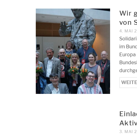
Wir 
von 
4. MAI 
Solidar
im Bund
Europa –
Bundes
durchge
WEIT
Einl
Akti
3. MAI 