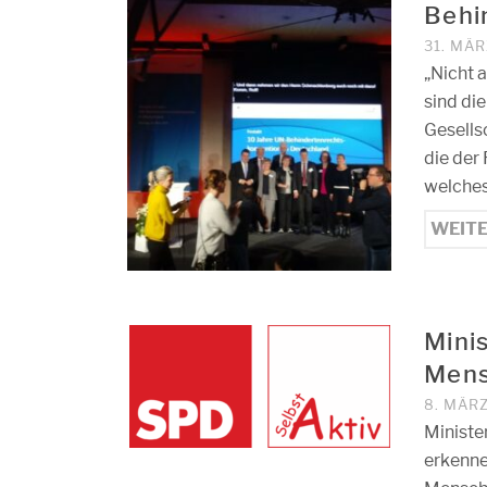
Behi
31. MÄR
„Nicht 
sind di
Gesells
die der
welches
WEIT
Minis
Mens
8. MÄR
Ministe
erkenne