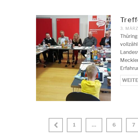
Treff
3. MÄR
Thüring
vollzäh
Landesv
Mecklen
Erfahru
WEIT
1
…
6
7