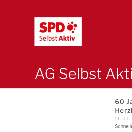
AG Selbst Akt
60 Ja
Herz
14. JUL
Schnell