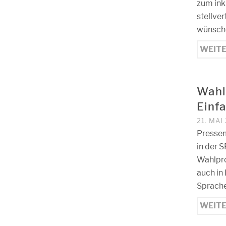
zum ink
stellve
wünsche
WEIT
Wahl
Einf
21. MAI
Pressem
in der 
Wahlpr
auch in
Sprache
WEIT