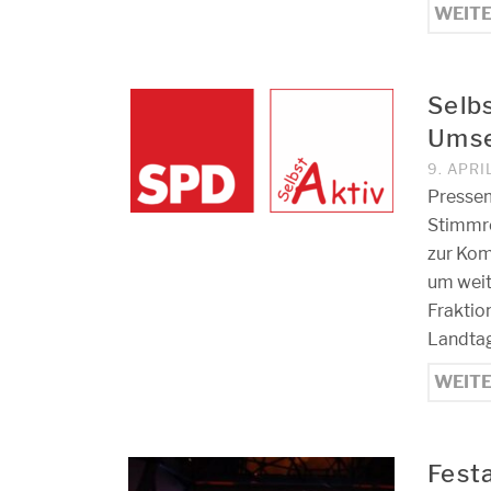
WEIT
Selb
Umse
9. APRI
Pressem
Stimmre
zur Kom
um weit
Fraktio
Landta
WEIT
Fest