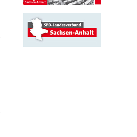
r
d
t