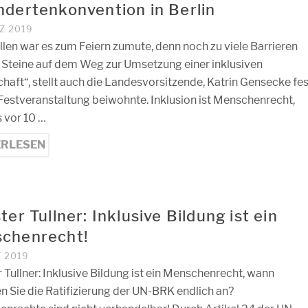
ndertenkonvention in Berlin
Z 2019
allen war es zum Feiern zumute, denn noch zu viele Barrieren
e Steine auf dem Weg zur Umsetzung einer inklusiven
chaft“, stellt auch die Landesvorsitzende, Katrin Gensecke fes
 Festveranstaltung beiwohnte. Inklusion ist Menschenrecht,
 vor 10 …
ERLESEN
ter Tullner: Inklusive Bildung ist ein
chenrecht!
Z 2019
r Tullner: Inklusive Bildung ist ein Menschenrecht, wann
n Sie die Ratifizierung der UN-BRK endlich an?