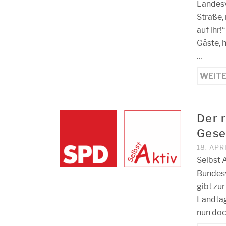
Landesv
Straße,
auf ihr
Gäste, 
…
WEIT
Der r
Gese
18. APR
Selbst A
Bundesv
gibt zu
Landtag
nun doc