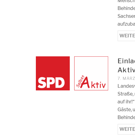
Mensche
Behinde
Sachsen
aufzuba
WEIT
Einl
Akti
7. MÄR
Landesv
Straße,
auf ihr
Gäste, 
Behinde
WEIT