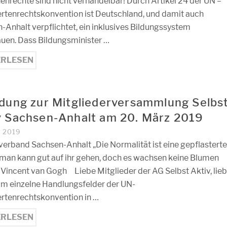
nrechte sind nicht verhandelbar! Durch Artikel 24 der UN –
rtenrechtskonvention ist Deutschland, und damit auch
-Anhalt verpflichtet, ein inklusives Bildungssystem
uen. Dass Bildungsminister …
ERLESEN
adung zur Mitgliederversammlung Selbs
v Sachsen-Anhalt am 20. März 2019
Z 2019
erband Sachsen-Anhalt „Die Normalität ist eine gepflastert
 man kann gut auf ihr gehen, doch es wachsen keine Blumen
!“ Vincent van Gogh Liebe Mitglieder der AG Selbst Aktiv, lie
um einzelne Handlungsfelder der UN-
rtenrechtskonvention in …
ERLESEN