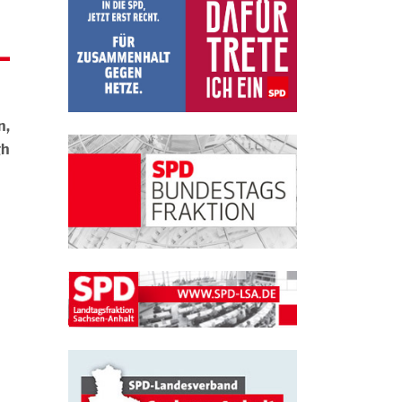
n,
gh