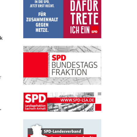
ik
r
.