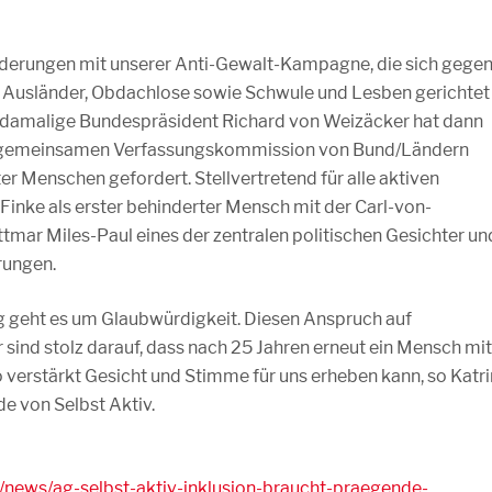
derungen mit unserer Anti-Gewalt-Kampagne, die sich gege
Ausländer, Obdachlose sowie Schwule und Lesben gerichtet
r damalige Bundespräsident Richard von Weizäcker hat dann
er gemeinsamen Verfassungskommission von Bund/Ländern
r Menschen gefordert. Stellvertretend für alle aktiven
Finke als erster behinderter Mensch mit der Carl-von-
ttmar Miles-Paul eines der zentralen politischen Gesichter un
rungen.
g geht es um Glaubwürdigkeit. Diesen Anspruch auf
r sind stolz darauf, dass nach 25 Jahren erneut ein Mensch mit
 verstärkt Gesicht und Stimme für uns erheben kann, so Katri
e von Selbst Aktiv.
es/news/ag-selbst-aktiv-inklusion-braucht-praegende-