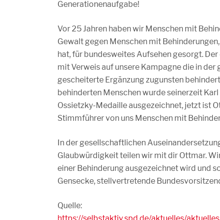
Generationenaufgabe!
Vor 25 Jahren haben wir Menschen mit Behin
Gewalt gegen Menschen mit Behinderungen, 
hat, für bundesweites Aufsehen gesorgt. De
mit Verweis auf unsere Kampagne die in d
gescheiterte Ergänzung zugunsten behinderte
behinderten Menschen wurde seinerzeit Karl 
Ossietzky-Medaille ausgezeichnet, jetzt ist O
Stimmführer von uns Menschen mit Behinde
In der gesellschaftlichen Auseinandersetzun
Glaubwürdigkeit teilen wir mit dir Ottmar. Wi
einer Behinderung ausgezeichnet wird und so
Gensecke, stellvertretende Bundesvorsitzend
Quelle:
https://selbstaktiv.spd.de/aktuelles/aktuell