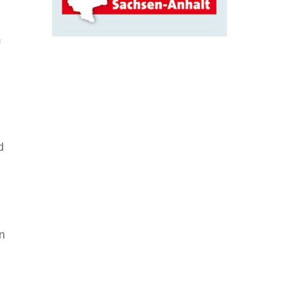
n
d
n