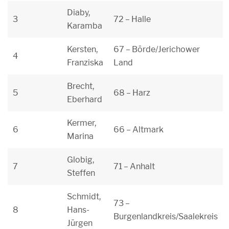
Diaby,
3
72 – Halle
Karamba
Kersten,
67 – Börde/Jerichower
4
Franziska
Land
Brecht,
5
68 – Harz
Eberhard
Kermer,
6
66 – Altmark
Marina
Globig,
7
71 – Anhalt
Steffen
Schmidt,
73 –
8
Hans-
Burgenlandkreis/Saalekreis
Jürgen